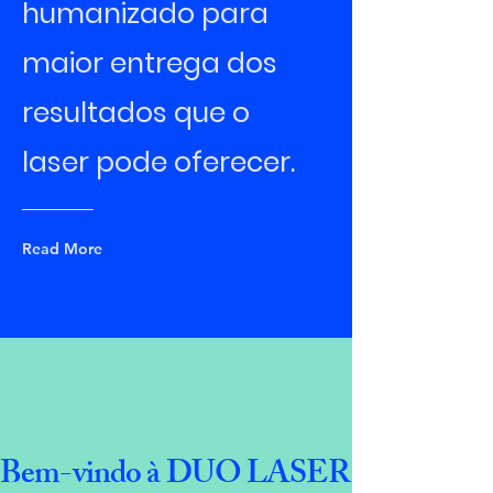
humanizado para
maior entrega dos
resultados que o
laser pode oferecer.
Read More
Bem-vindo à DUO LASER