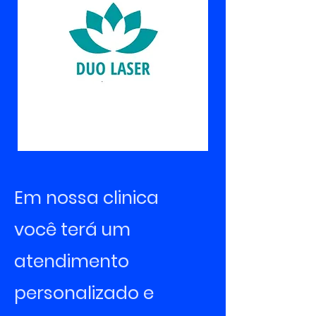
Em nossa clinica
você terá um
atendimento
personalizado e